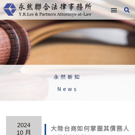
跳
至
主
要
內
容
永然新知
News
2024
大陸台商如何掌握其債務人
10 月