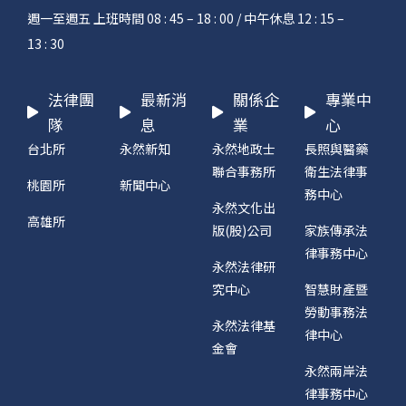
週一至週五 上班時間 08 : 45 – 18 : 00 / 中午休息 12 : 15 –
13 : 30
法律團
最新消
關係企
專業中
隊
息
業
心
台北所
永然新知
永然地政士
長照與醫藥
聯合事務所
衛生法律事
桃園所
新聞中心
務中心
永然文化出
高雄所
版(股)公司
家族傳承法
律事務中心
永然法律研
究中心
智慧財產暨
勞動事務法
永然法律基
律中心
金會
永然兩岸法
律事務中心