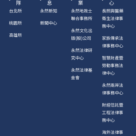
隊
息
業
心
台北所
永然新知
永然地政士
長照與醫藥
聯合事務所
衛生法律事
桃園所
新聞中心
務中心
永然文化出
高雄所
版(股)公司
家族傳承法
律事務中心
永然法律研
究中心
智慧財產暨
勞動事務法
永然法律基
律中心
金會
永然兩岸法
律事務中心
財經信託暨
工程法律事
務中心
海外法律事