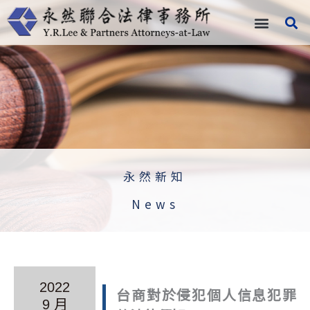
跳
至
主
要
內
容
永然新知
News
2022
台商對於侵犯個人信息犯罪
9 月