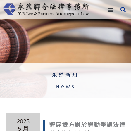
跳
至
主
要
內
容
永然新知
News
2025
勞雇雙方對於勞動爭議法律
5 月