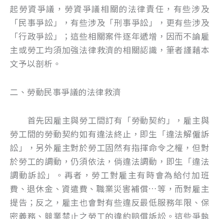
起勞資爭議，勞資爭議相關的法律責任，有些涉及
「民事爭訟」，有些涉及「刑事爭訟」，更有些涉及
「行政爭訟」；這些相關案件逐年遞增，因而不論雇
主或勞工均須加強法律救濟的相關認識，筆者謹藉本
文予以剖析。
二、勞動民事爭議的法律救濟
首先因雇主與勞工間訂有「勞動契約」，雇主與
勞工間的勞動契約如有違法終止，即生「違法解僱訴
訟」，另外雇主對於勞工固然有指揮命令之權，但對
於勞工的調動，仍須依法，倘違法調動，即生「違法
調動訴訟」。再者，勞工對雇主有時會為給付加班
費、退休金、資遣費、職業災害補償…等，而對雇主
提告；反之，雇主也會對有些違反最低服務年限、保
密義務、競業禁止之勞工的違約賠償訴訟。這些爭執