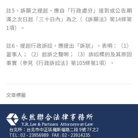
註5、訴願之提起，應自「行政處分」達到或公告期
滿之次日起「三十日內」為之（《訴願法》第14條第
1項）。
註6、提起行政訴訟，應提出「訴狀」，表明：（1）
當事人；（2）起訴之聲明；（3）訴訟標的及其原因
事實（參見《行政訴訟法》第105條第1項）。
文章標籤
台北所：台北市中正區羅斯福路二段 9號 7F之2
TEL : 02 - 23956989
FAX : 02 - 23914235