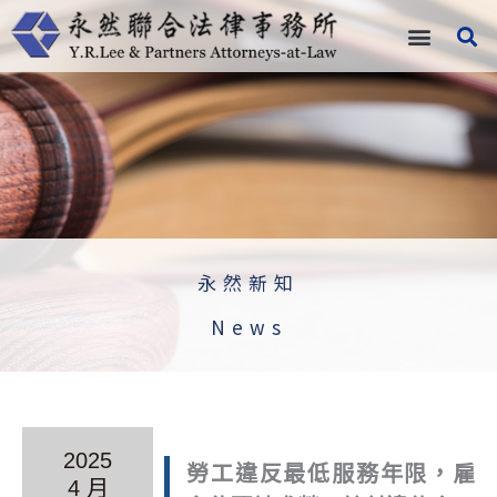
跳
至
主
要
內
容
永然新知
News
2025
勞工違反最低服務年限，雇
4 月