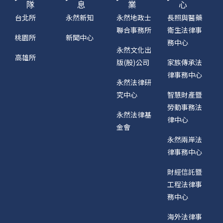
隊
息
業
心
台北所
永然新知
永然地政士
長照與醫藥
聯合事務所
衛生法律事
桃園所
新聞中心
務中心
永然文化出
高雄所
版(股)公司
家族傳承法
律事務中心
永然法律研
究中心
智慧財產暨
勞動事務法
永然法律基
律中心
金會
永然兩岸法
律事務中心
財經信託暨
工程法律事
務中心
海外法律事