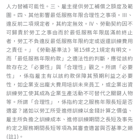
人力替補可能性。三、雇主提供勞工補償之額度及範
圍。四、其他影響最低服務年限合理性之事項。Ⅲ、
違反前二項規定者，其約定無效。Ⅳ、勞動契約因不
可歸責於勞工之事由而於最低服務年限屆滿前終止
者，勞工不負違反最低服務年限約定或返還訓練費用
之責任。」《勞動基準法》第15條之1規定有明文。
而「最低服務年限約款」之適法性的判斷，應從該約
款存在之「必要性」與「合理性」觀之。所謂「必要
性」，係指雇主有以該約款保障其預期利益之必要
性，如企業支出龐大費用培訓未來員工，或企業出資
訓練勞工使其成為企業生產活動不可替代之關鍵人物
等。所謂「合理性」，係指約定之服務年限長短是否
適當？諸如以勞工所受進修訓練以金錢計算之價值、
雇主所負擔之訓練成本、進修訓練期間之長短及事先
約定之服務期間長短等項為其審查適當與否基準之類
(註1)。