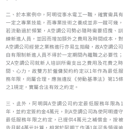
二、於本案例中，阿明從事水電工一職，確實需具有
一定之專業技能，而專業技術之養成並非一蹴可幾，
若流動過於頻繁，A空調公司勢必隨時需要招攬、訓
練新進人員，並因而增加額外之費用及時間成本，對
A空調公司經營之業務進行亦易生阻礙，故A空調公司
自有限制新進人員不得於一定期間內離職之必要性；
又A空調公司就新人培訓所需支出之費用及花費之時
間、心力，故雙方於僱傭契約約定以1年作為最低服
務年限，尚屬合理，應無違反《勞動基準法》第15條
之1規定，實屬合法有效之約定。
三、此外，阿明與A空調公司約定最低服務年限為1
年，並約定簽約金4萬元，則A空調公司為使阿明遵守
最低服務年限之約定，已提供4萬元之補償金，按被
告月薪4萬元計算，相當於阿明工作滿1年可多領得逾