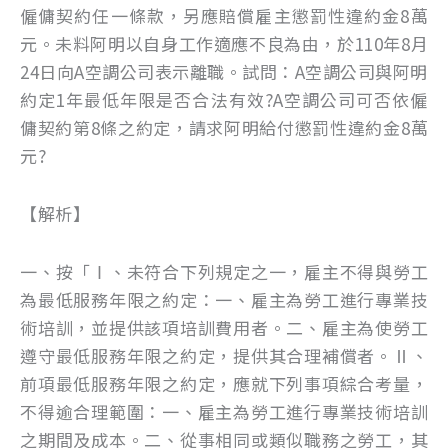
僱傭契約任一條款，另應賠償雇主懲罰性違約金8萬
元。未料阿明以自身工作適應不良為由，於110年8月
24日向A空調公司表示離職。試問：A空調公司與阿明
約定1年最低年限是否合法有效?A空調公司可否依僱
傭契約第8條之約定，請求阿明給付懲罰性違約金8萬
元?
【解析】
一、按「Ⅰ、未符合下列規定之一，雇主不得與勞工
為最低服務年限之約定：一、雇主為勞工進行專業技
術培訓，並提供該項培訓費用者。二、雇主為使勞工
遵守最低服務年限之約定，提供其合理補償者。Ⅱ、
前項最低服務年限之約定，應就下列事項綜合考量，
不得逾合理範圍：一、雇主為勞工進行專業技術培訓
之期間及成本。二、從事相同或類似職務之勞工，其