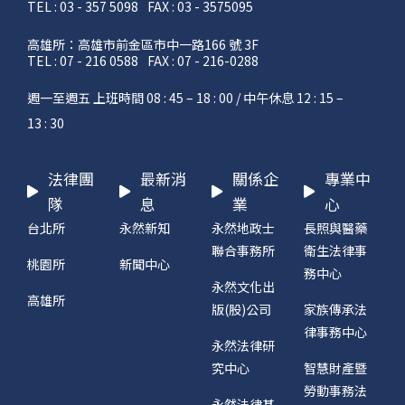
TEL : 03 - 357 5098
FAX : 03 - 3575095
高雄所：高雄市前金區市中一路166 號 3F
TEL : 07 - 216 0588
FAX : 07 - 216-0288
週一至週五 上班時間 08 : 45 – 18 : 00 / 中午休息 12 : 15 –
13 : 30
法律團
最新消
關係企
專業中
隊
息
業
心
台北所
永然新知
永然地政士
長照與醫藥
聯合事務所
衛生法律事
桃園所
新聞中心
務中心
永然文化出
高雄所
版(股)公司
家族傳承法
律事務中心
永然法律研
究中心
智慧財產暨
勞動事務法
永然法律基