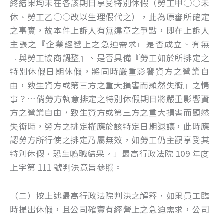
終結果均未在各該期日享受特別休假（勞工甲○○未
休、勞工乙○○改以生理假代之），此為原審所確定
之事實，故本件上訴人有無違章之爭點，即在上訴人
主張之『企業經營上之急迫需求』是否成立、有無
『與勞工協商調整』、是否具備『勞工如於所排定之
特別休假日期休假，將同時嚴重影響資方之營業自
由，致生資方或第三方之重大損害而顯然失衡』之情
事？…倘勞方執意排定之特別休假期日將嚴重影響資
方之營業自由，致生資方或第三方之重大損害而顯然
失衡時，勞方之排定權應於該特定日期退讓，此時應
認勞方所行使之排定乃屬無效，如勞工仍主觀享受其
特別休假，恐生曠職結果。」最高行政法院 109 年度
上字第 111 號判決意旨參照。
（二）按上述最高行政法院判決之解釋，如果員工臨
時提出休假，且公司確實有經營上之急迫需求，公司