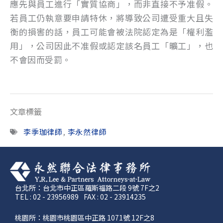
應先與員工進行「實質協商」，而非直接不予准假。
若員工仍執意要申請特休，將導致公司遭受重大且失
衡的損害的話，員工可能會被法院認定為是「權利濫
用」，公司因此不准假或認定該名員工「曠工」，也
不會因而受罰。
文章標籤
李季珈律師
,
李永然律師
台北所：台北市中正區羅斯福路二段 9號 7F之2
TEL : 02 - 23956989
FAX : 02 - 23914235
桃園所：桃園市桃園區中正路 1071號 12F之8