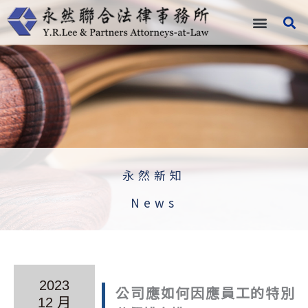
跳
至
主
要
內
容
永然新知
News
2023
公司應如何因應員工的特別
12 月