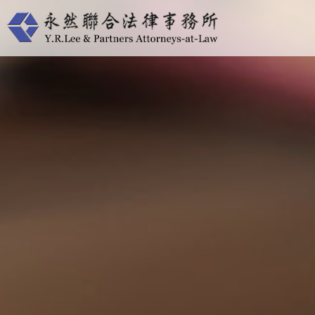
跳
至
主
要
內
容