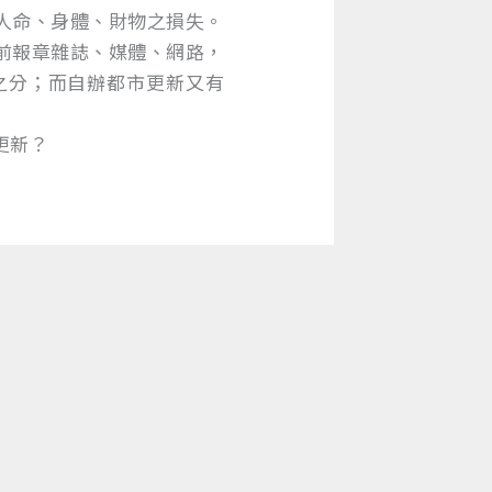
人命、身體、財物之損失。
前報章雜誌、媒體、網路，
之分；而自辦都市更新又有
更新？
區，除本條例另有規定外，
業：
新實施辦法》。