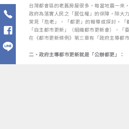
台灣都會區的老舊房屋很多，每當地震一來
政府為落實人民之「居住權」的保障，除大
常見「危老」、「都更」的報導或探討。「
「自主都市更新」（組織都市更新會）、「
在《都市更新條例》第三章有「政府主導都
二、政府主導都市更新就是「公辦都更」：
首先「政府主導都市更新」，依《都市更新條
直轄市、縣（市）主管機關得採下列方式之一
一、自行實行或公開評選委託「都市更新事
二、同意其他機關（構）自行實施或經公開
上述的「政府主導都市更新」即為「公辦都
三、何種情形政府會主導都市更新？