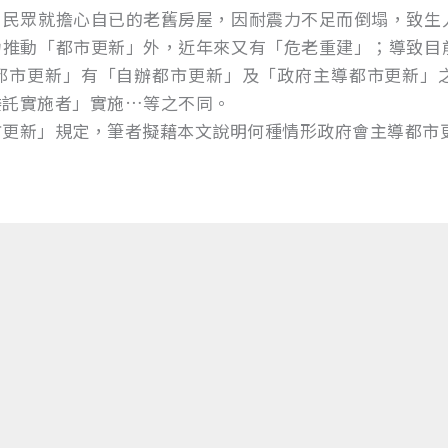
，民眾就擔心自已的老舊房屋，因耐震力不足而倒塌，致生
力推動「都市更新」外，近年來又有「危老重建」；導致目
都市更新」有「自辦都市更新」及「政府主導都市更新」
委託實施者」實施…等之不同。
市更新」規定，筆者擬藉本文說明何種情形政府會主導都市
例》第12條第1項規定：經劃定或變更實施都市更新的地
，免擬具「事業概要」，並依第32條規定實施都市更新事
業機構」實施者實施；
評選委託「都市更新事業機構」為實施者實施。
市更新」，台北市政府為此還訂定《台北市公辦都市更