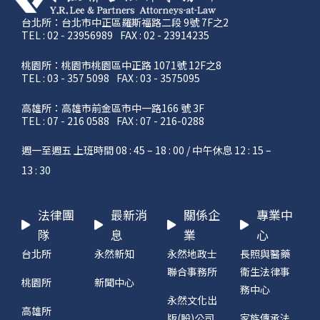
台北所：台北市中正區羅斯福路二段 9號 7F之2
TEL : 02 - 23956989
FAX : 02 - 23914235
桃園所：桃園市桃園區中正路 1071號 12F之8
TEL : 03 - 357 5098
FAX : 03 - 3575095
高雄所：高雄市前金區市中一路166 號 3F
TEL : 07 - 216 0588
FAX : 07 - 216-0288
週一至週五 上班時間 08 : 45 – 18 : 00 / 中午休息 12 : 15 –
13 : 30
法律團
最新消
關係企
專業中
隊
息
業
心
台北所
永然新知
永然地政士
長照與醫藥
聯合事務所
衛生法律事
桃園所
新聞中心
務中心
永然文化出
高雄所
版(股)公司
家族傳承法