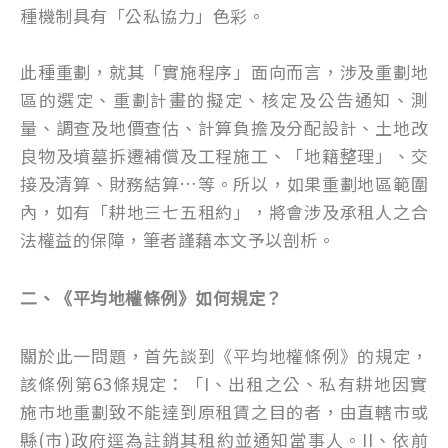
種機制具有「公私協力」色彩。
此種重劃，就其「實施程序」面向而言，涉及重劃地
區的選定、重劃計畫的擬定、核定及公告通知、測
量、調查及地價查估、計算負擔及分配設計、土地改
良物及墳墓拆遷補償及工程施工、「地籍整理」、交
接及清算、財務結算…等。所以，如果重劃地區範圍
內，如有「耕地三七五租約」，將會涉及承租人之合
法權益的保障，筆者謹藉本文予以剖析。
二、《平均地權條例》如何規定？
關於此一問題，首先談到《平均地權條例》的規定，
該條例第63條規定：「I、出租之公、私有耕地因實
施市地重劃致不能達到原租賃之目的者，由直轄市或
縣(市)政府逕為註銷其租約並通知當事人。II、依前