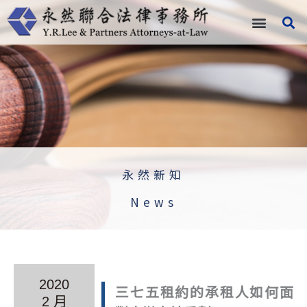
跳
至
主
要
內
容
永然新知
News
2020
三七五租約的承租人如何面
2 月