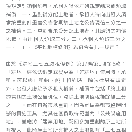
項規定註銷租約者，承租人得依左列規定請求或領取
補償：一、重劃後分配土地者，承租人得向出租人請
求按重劃計畫書公告當期該土地之公告現值三分之一
之補償。二、重劃後未受分配土地者，其應領之補償
地價，由出租人領取三分之二，承租人領取三分之
一。…」。《平均地權條例》為何會有此一規定？
由於《耕地三七五減租條例》第17條第1項第5款：
「耕地」經依法編定或變更為「非耕地」使用時，承
租人可以終止租約，終止租約時，除法律另有規定
外，出租人應給予承租人補償，補償中包括「終止租
約當期之土地公告現值，減除土地增值稅後餘額三分
之一」。而在自辦市地重劃，因為是做為都市整體開
發的實施工具，尤其在無償取得範圍內「公共設施用
地」，並應將「建築用地」配回參加重劃的原土地所
有權人，此時原土地所有權人之土地如有「三七五租