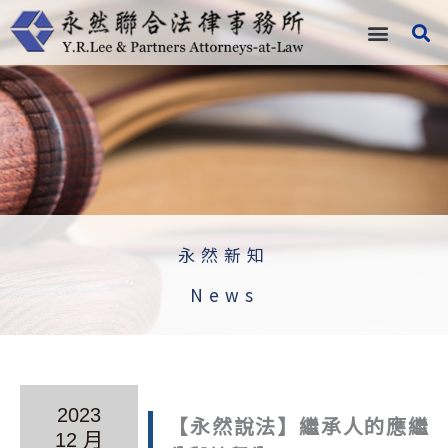
跳
至
主
要
內
容
永然新知
News
2023
【永然說法】繼承人的應繼
12 月