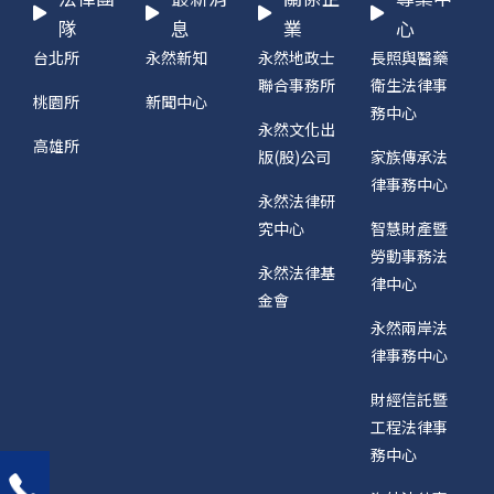
隊
息
業
心
台北所
永然新知
永然地政士
長照與醫藥
聯合事務所
衛生法律事
桃園所
新聞中心
務中心
永然文化出
高雄所
版(股)公司
家族傳承法
律事務中心
永然法律研
究中心
智慧財產暨
勞動事務法
永然法律基
律中心
金會
永然兩岸法
律事務中心
財經信託暨
工程法律事
務中心