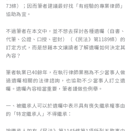
73條）；因而筆者建議最好找「有經驗的專業律師」
協助為宜。
不過筆者在本文中，並不想去探討各種遺囑（自書、
代筆、公證、口授、密封）（《民法》第1189條）的
訂定方式，而是想藉本文讓讀者了解遺囑如何決定其
內容？
筆者執業已40餘年，在執行律師業務為不少當事人做
過遺囑相關的法律諮詢，也協助不少當事人訂立遺
囑。遺囑內容相當重要，筆者謹做些例舉。
一、被繼承人可以於遺囑中表示具有喪失繼承權事由
的「特定繼承人」不得繼承：
按繼承人如有《民法》第1145條第1項所列五款事由