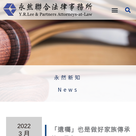
跳
至
主
要
內
容
永然新知
News
2022
「遺囑」也是做好家族傳承
3 月