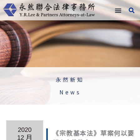
跳
至
主
要
內
容
永然新知
News
2020
《宗教基本法》草案何以要
12 月