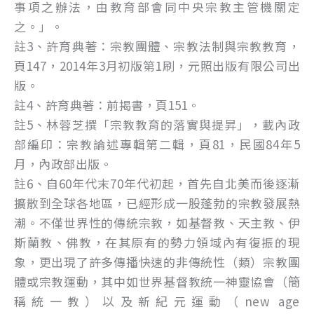
事項之辦法，由教育部會同中央宗教主管機關定
之。」。
註3、許育典著：宗教團體、宗教法制與宗教教育，
頁147，2014年3月初版第1刷，元照出版有限公司出
版。
註4、許育典著：前揭書，頁151。
註5、林蓉芝撰「宗教教育的落實與提昇」，載內政
部編印：宗教論述專輯第二輯，頁81，民國84年5
月，內政部出版。
註6、自60年代末70年代初起，首先自北美而後逐漸
擴散到全球各地區，已經形成一股蓬勃的宗教發展熱
潮。不僅世界性的傳統宗教，如基督教、天主教、伊
斯蘭教、佛教，在其原有的勢力領域內有復振的現
象，更出現了許多傳播快速的非傳統性（類）宗教團
體或宗教運動，其中如世界基督教統一神靈協會（簡
稱統一教）以及新紀元運動（new age