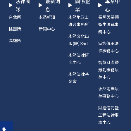
法律團
最新消
關係企
專業中
隊
息
業
心
台北所
永然新知
永然地政士
長照與醫藥
聯合事務所
衛生法律事
桃園所
新聞中心
務中心
永然文化出
高雄所
版(股)公司
家族傳承法
律事務中心
永然法律研
究中心
智慧財產暨
勞動事務法
永然法律基
律中心
金會
永然兩岸法
律事務中心
財經信託暨
工程法律事
務中心