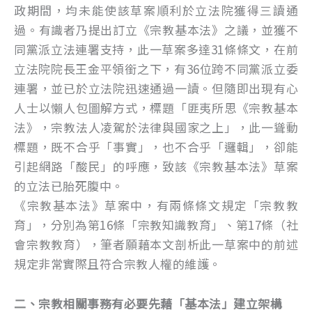
政期間，均未能使該草案順利於立法院獲得三讀通
過。有識者乃提出訂立《宗教基本法》之議，並獲不
同黨派立法連署支持，此一草案多達31條條文，在前
立法院院長王金平領銜之下，有36位跨不同黨派立委
連署，並已於立法院迅速通過一讀。但隨即出現有心
人士以懶人包圖解方式，標題「匪夷所思《宗教基本
法》，宗教法人凌駕於法律與國家之上」，此一聳動
標題，既不合乎「事實」，也不合乎「邏輯」，卻能
引起網路「酸民」的呼應，致該《宗教基本法》草案
的立法已胎死腹中。
《宗教基本法》草案中，有兩條條文規定「宗教教
育」，分別為第16條「宗教知識教育」、第17條（社
會宗教教育），筆者願藉本文剖析此一草案中的前述
規定非常實際且符合宗教人權的維護。
二、宗教相關事務有必要先藉「基本法」建立架構